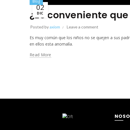
Blog
02
¿Es conveniente que 
DIC
Posted by
axiom
Leave a comment
Es muy común que los niños no se quejen a sus padres
en ellos esta anomalía.
Read More
NOSO