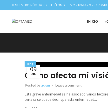
NUESTRO NÚMERO DE TELÉFONO:
72 2 710644 / 9 787 70048
INICIO
¿
Blog
09
Cómo afecta mi visi
DIC
Posted by
axiom
Leave a comment
Esta grave enfermedad se ha asociado varios factores,
certeza se puede decir que esta enfermedad…