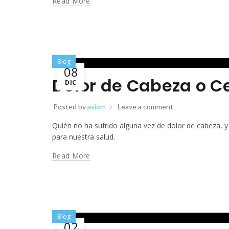
Read More
Blog
08
Dolor de Cabeza o Ce
DIC
Posted by
axiom
Leave a comment
Quién no ha sufrido alguna vez de dolor de cabeza, y
para nuestra salud.
Read More
Blog
02