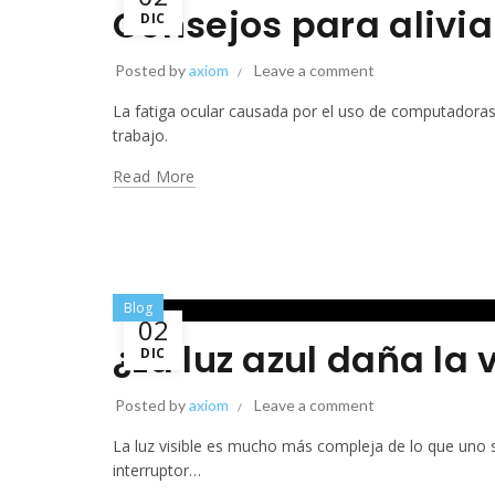
Consejos para aliviar
DIC
Posted by
axiom
Leave a comment
La fatiga ocular causada por el uso de computadoras 
trabajo.
Read More
Blog
02
¿La luz azul daña la 
DIC
Posted by
axiom
Leave a comment
La luz visible es mucho más compleja de lo que uno se p
interruptor…