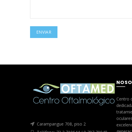
NOSO
Centro 
dedicada
tratami
oculares
Carampangue 708, piso 2
excelenc
generac