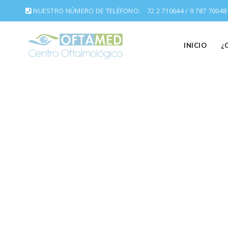
NUESTRO NÚMERO DE TELÉFONO:
72 2 710644 / 9 787 70048
INICIO
¿