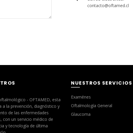
contacto@oftamed.cl
TROS
NUESTROS SERVICIOS
Examénes
oftalmológico - OFTAMED, esta
Oftalmología General
 a la prevención, diagnóstico y
ento de las enfermedades
Glaucoma
, con un servicio médico de
ia y tecnología de última
ión.