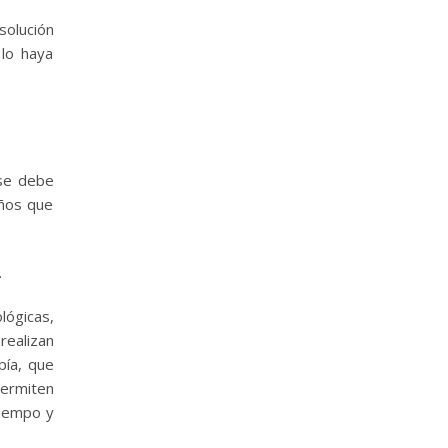
solución
 lo haya
 se debe
iños que
.
lógicas,
realizan
pía, que
permiten
tiempo y