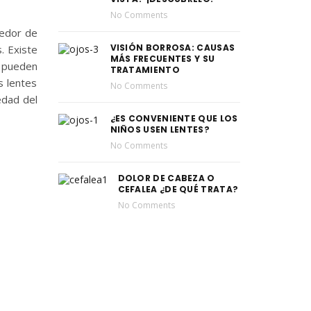
No Comments
dedor de
VISIÓN BORROSA: CAUSAS
. Existe
MÁS FRECUENTES Y SU
s pueden
TRATAMIENTO
s lentes
No Comments
edad del
¿ES CONVENIENTE QUE LOS
NIÑOS USEN LENTES?
No Comments
DOLOR DE CABEZA O
CEFALEA ¿DE QUÉ TRATA?
No Comments