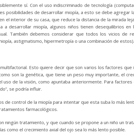
iblemente sí. Con el uso indiscriminado de tecnología (comput
es posibilidades de desarrollar miopía, a esto se debe agregar l
n el interior de su casa, que reduce la distancia de la mirada lej
a desarrollar miopía, algunos niños tienen desequilibrios en l
sual. También debemos considerar que todos los vicios de re
miopía, astigmatismo, hipermetropía o una combinación de estos)
multifactorial. Esto quiere decir que son varios los factores que i
 como son la genética, que tiene un peso muy importante, el cre
 del uso de la visión, como apuntaba anteriormente. Para factores
o”, se podría influir.
 de control de la miopía para intentar que esta suba lo más le
tratamientos farmacológicos.
on ningún tratamiento, y que cuando se propone a un niño un tra
as como el crecimiento axial del ojo sea lo más lento posible.