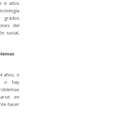
e 6 años
cnología
r grados
iones del
ón social,
blemas
4 años, o
es o hay
problemas
larse en
nte hacer