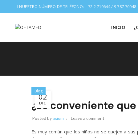
NUESTRO NÚMERO DE TELÉFONO:
72 2 710644 / 9 787 70048
INICIO
¿
Blog
02
¿Es conveniente que 
DIC
Posted by
axiom
Leave a comment
Es muy común que los niños no se quejen a sus p