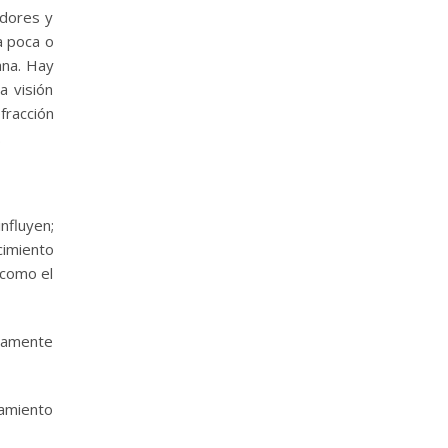
adores y
a poca o
ana. Hay
a visión
fracción
.
nfluyen;
cimiento
 como el
ntamente
tamiento