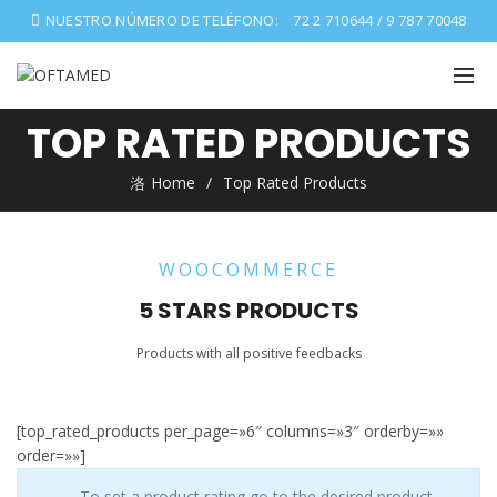
NUESTRO NÚMERO DE TELÉFONO:
72 2 710644 / 9 787 70048
TOP RATED PRODUCTS
Home
Top Rated Products
WOOCOMMERCE
5 STARS PRODUCTS
Products with all positive feedbacks
[top_rated_products per_page=»6″ columns=»3″ orderby=»»
order=»»]
To set a product rating go to the desired product