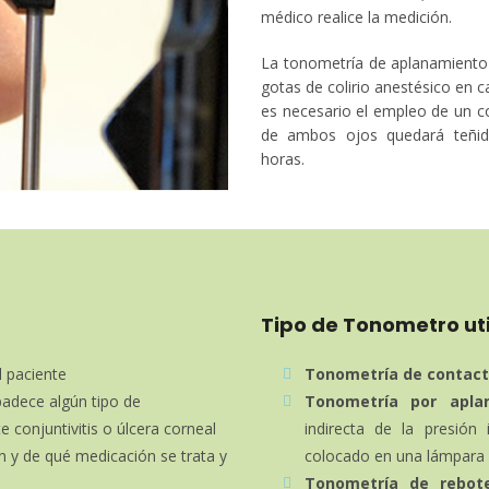
médico realice la medición.
La tonometría de aplanamiento 
gotas de colirio anestésico en c
es necesario el empleo de un col
de ambos ojos quedará teñida
horas.
Tipo de Tonometro uti
l paciente
Tonometría de contac
padece algún tipo de
Tonometría por apla
 conjuntivitis o úlcera corneal
indirecta de la presió
n y de qué medicación se trata y
colocado en una lámpara 
Tonometría de rebot