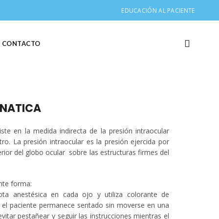
EDUCACIÓN AL PACIENTE
CONTACTO
ANATICA
te en la medida indirecta de la presión intraocular
o. La presión intraocular es la presión ejercida por
erior del globo ocular sobre las estructuras firmes del
ente forma:
gota anestésica en cada ojo y utiliza colorante de
o; el paciente permanece sentado sin moverse en una
itar pestañear y seguir las instrucciones mientras el