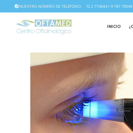
NUESTRO NÚMERO DE TELÉFONO:
72 2 710644 / 9 787 70048
INICIO
¿