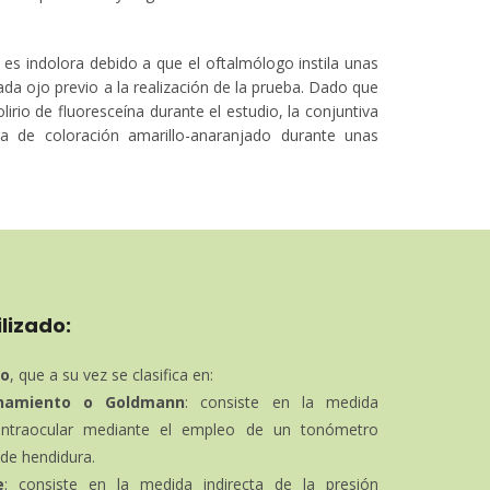
es indolora debido a que el oftalmólogo instila unas
ada ojo previo a la realización de la prueba. Dado que
irio de fluoresceína durante el estudio, la conjuntiva
 de coloración amarillo-anaranjado durante unas
lizado:
to
, que a su vez se clasifica en:
namiento o Goldmann
: consiste en la medida
n intraocular mediante el empleo de un tonómetro
de hendidura.
e
: consiste en la medida indirecta de la presión